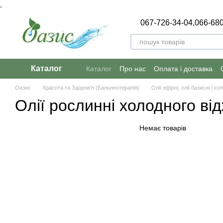
,
Перейти до основного контенту
067-726-34-04,
066-680
Каталог
Каталог
Про нас
Оплата і доставка
Оазис
Красота та Здоров'я (Бальнеотерапія)
Олії ефірні, олії базисні і х
Олії рослинні холодного ві
Немає товарів