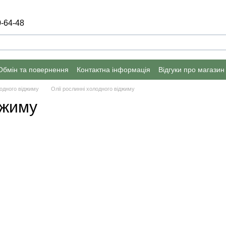
-64-48
Обмін та повернення
Контактна інформація
Відгуки про магазин
олодного віджиму
Олії рослинні холодного віджиму
джиму