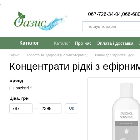
,
Перейти до основного контенту
067-726-34-04,
066-680
Каталог
Каталог
Про нас
Оплата і доставка
Оазис
Красота та Здоров'я (Бальнеотерапія)
Ванни для здоров'я і душі
Концентрати рідкі з ефірни
Бренд
oazistd
4
Ціна, грн
Від Ціна, грн
До Ціна, грн
ОК