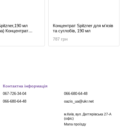
pitzner,190 мл
Концентрат Spitzner для м'язів
а) Концентрат
та суглобів, 190 мл
 ванн
787 грн
Контактна інформація
067-726-34-04
066-680-64-48
066-680-64-48
oazis_ua@ukr.net
м.Київ, вул. Дегтярівська 27-А
(офіс)
Мапа проїзду