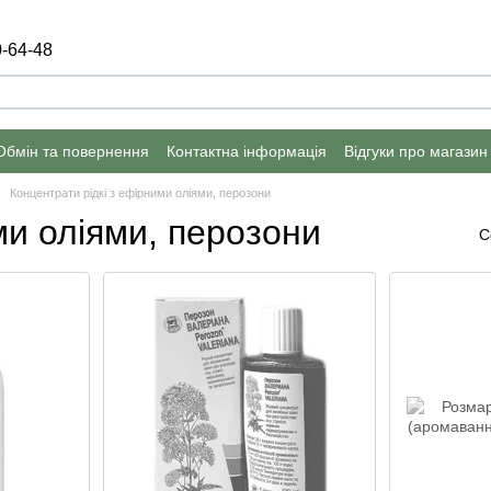
-64-48
Обмін та повернення
Контактна інформація
Відгуки про магазин
Концентрати рідкі з ефірними оліями, перозони
ми оліями, перозони
С