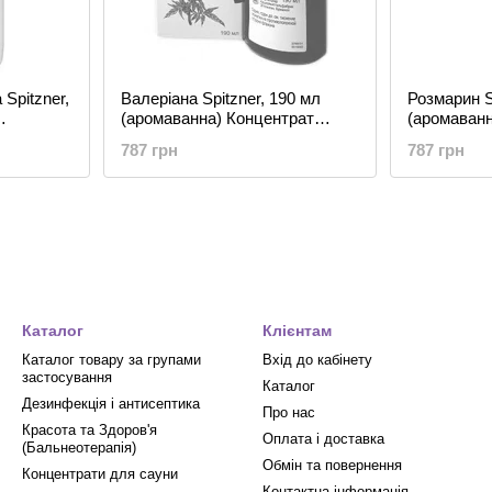
Spitzner,
Валеріана Spitzner, 190 мл
Розмарин S
(аромаванна) Концентрат
(аромаванн
я ванн
рідкий для ванн
рідкий для
787 грн
787 грн
Каталог
Клієнтам
Каталог товару за групами
Вхід до кабінету
застосування
Каталог
Дезинфекція і антисептика
Про нас
Красота та Здоров'я
Оплата і доставка
(Бальнеотерапія)
Обмін та повернення
Концентрати для сауни
Контактна інформація