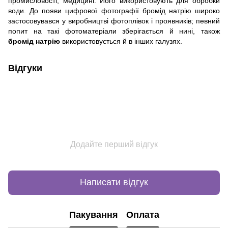
промисловості, медицині. Його використовують для обробки
води. До появи цифрової фотографії бромід натрію широко
застосовувався у виробництві фотоплівок і проявників; певний
попит на такі фотоматеріали зберігається й нині, також
бромід натрію
використовується й в інших галузях.
Відгуки
Додайте перший відгук
Написати відгук
Пакування
Оплата