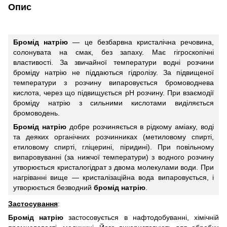
Опис
Бромід натрію
— це безбарвна кристалічна речовина,
солонувата на смак, без запаху. Має гігроскопічні
властивості. За звичайної температури водні розчини
броміду натрію не піддаються гідролізу. За підвищеної
температури з розчину випаровується бромоводнева
кислота, через що підвищується pH розчину. При взаємодії
броміду натрію з сильними кислотами виділяється
бромоводень.
Бромід натрію
добре розчиняється в рідкому аміаку, воді
та деяких органічних розчинниках (метиловому спирті,
етиловому спирті, гліцерині, піридині). При повільному
випаровуванні (за нижчої температури) з водного розчину
утворюється кристалогідрат з двома молекулами води. При
нагріванні вище — кристалізаційна вода випаровується, і
утворюється безводний
бромід натрію
.
Застосування
:
Бромід натрію
застосовується в нафтодобуванні, хімічній