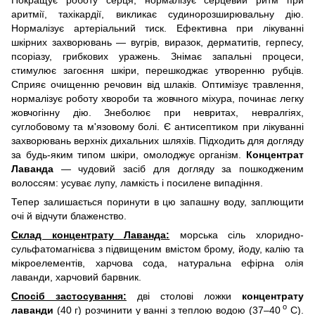
аритмії, тахікардії, викликає судинорозширювальну дію.
Нормалізує артеріальний тиск. Ефективна при лікуванні
шкірних захворювань — вугрів, виразок, дерматитів, герпесу,
псоріазу, грибкових уражень. Знімає запальні процеси,
стимулює загоєння шкіри, перешкоджає утворенню рубців.
Сприяє очищенню речовин від шлаків. Оптимізує травлення,
нормалізує роботу хвороби та жовчного міхура, починає легку
жовчогінну дію. Знеболює при невритах, невралгіях,
суглобовому та м'язовому болі. Є антисептиком при лікуванні
захворювань верхніх дихальних шляхів. Підходить для догляду
за будь-яким типом шкіри, омолоджує організм.
Концентрат
Лаванда
— чудовий засіб для догляду за пошкодженим
волоссям: усуває лупу, ламкість і посилене випадіння.
Тепер залишається поринути в цю запашну воду, заплющити
очі й відчути блаженство.
Склад концентрату Лаванда:
морська сіль хлоридно-
сульфатомагнієва з підвищеним вмістом брому, йоду, калію та
мікроелементів, харчова сода, натуральна ефірна олія
лаванди, харчовий барвник.
Спосіб застосування:
дві столові ложки
концентрату
о
лаванди
(40 г) розчинити у ванні з теплою водою (37–40
С).