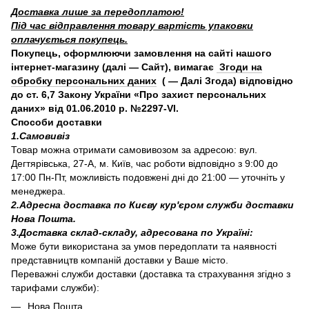
Доставка лише за передоплатою!
Під час відправлення товару вартість упаковки
оплачується покупець.
Покупець, оформлюючи замовлення на сайті нашого
інтернет-магазину (далі — Сайт), вимагає
Згоди на
обробку персональних даних
( — Далі Згода) відповідно
до ст. 6,7 Закону України «Про захист персональних
даних» від 01.06.2010 р. №2297-VI.
Способи доставки
1.Самовивіз
Товар можна отримати самовивозом за адресою: вул.
Дегтярівська, 27-А, м. Київ, час роботи відповідно з 9:00 до
17:00 Пн-Пт, можливість подовжені дні до 21:00 — уточніть у
менеджера.
2.Адресна доставка по Києву кур'єром служби доставки
Нова Пошта.
3.Доставка склад-складу, адресована по Україні:
Може бути використана за умов передоплати та наявності
представництв компаній доставки у Ваше місто.
Переважні служби доставки (доставка та страхування згідно з
тарифами служби):
Нова Пошта