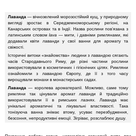
Лаванда
— вічнозелений морозостійкий кущ, у природному
вигляді зростає в Середземноморському регіоні, на
Канарських островах та в Індії. Назва рослини пов’язана з
латинським словом
lava
— мити, і давніми римлянами, які
додавали квіти лаванди у свої ванни для аромату та
свіжості.
Історичні витоки «знайомства» людини з лавандою сягають
часів Стародавнього Риму, де різні частини рослини
використовували в косметичних і гігієнічних цілях. Римляни
ознайомили з лавандою Європу, де її з того часу
вирощували монахи в монастирських садах.
Лаванда
— королева ароматерапії. Можливо, саме тому
римляни так цінували аромат лаванди й традиційно
використовували її в римських лазнях. Лаванда має
унікальні ароматичні та лікувальні властивості. Така
тонізуюча ванна знімає втому, усуває перезбудження,
безсоння, непродуктивні емоції. Зігріває, розслаблює душу.
Покращує роботу серця, нормалізує серцевий ритм при