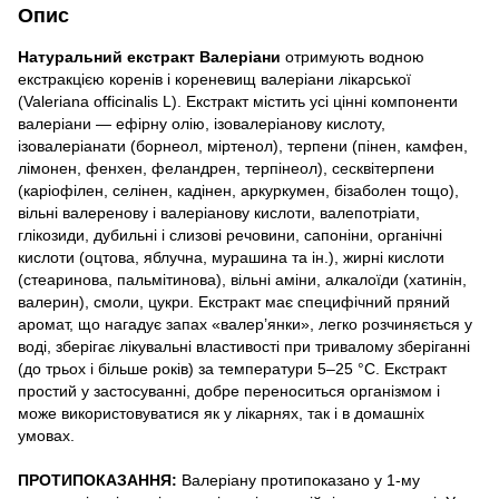
Опис
Натуральний екстракт Валеріани
отримують водною
екстракцією коренів і кореневищ валеріани лікарської
(Valeriana officinalis L). Екстракт містить усі цінні компоненти
валеріани — ефірну олію, ізовалеріанову кислоту,
ізовалеріанати (борнеол, міртенол), терпени (пінен, камфен,
лімонен, фенхен, феландрен, терпінеол), сесквітерпени
(каріофілен, селінен, кадінен, аркуркумен, бізаболен тощо),
вільні валеренову і валеріанову кислоти, валепотріати,
глікозиди, дубильні і слизові речовини, сапоніни, органічні
кислоти (оцтова, яблучна, мурашина та ін.), жирні кислоти
(стеаринова, пальмітинова), вільні аміни, алкалоїди (хатинін,
валерин), смоли, цукри. Екстракт має специфічний пряний
аромат, що нагадує запах «валер’янки», легко розчиняється у
воді, зберігає лікувальні властивості при тривалому зберіганні
(до трьох і більше років) за температури 5–25 °C. Екстракт
простий у застосуванні, добре переноситься організмом і
може використовуватися як у лікарнях, так і в домашніх
умовах.
ПРОТИПОКАЗАННЯ:
Валеріану протипоказано у 1-му