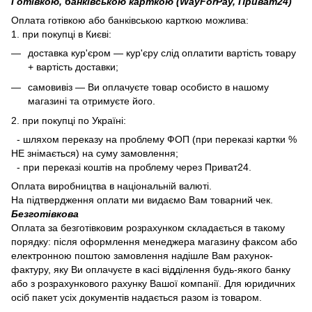
Готівкою, банківською карткою (WayForPay, Приват24)
Оплата готівкою або банківською карткою можлива:
1. при покупці в Києві:
доставка кур'єром — кур'єру слід оплатити вартість товару
+ вартість доставки;
самовивіз — Ви оплачуєте товар особисто в нашому
магазині та отримуєте його.
2. при покупці по Україні:
- шляхом переказу на проблему ФОП (при переказі картки %
НЕ знімається) на суму замовлення;
- при переказі коштів на проблему через Приват24.
Оплата виробництва в національній валюті.
На підтвердження оплати ми видаємо Вам товарний чек.
Безготівкова
Оплата за безготівковим розрахунком складається в такому
порядку: після оформлення менеджера магазину факсом або
електронною поштою замовлення надішле Вам рахунок-
фактуру, яку Ви оплачуєте в касі відділення будь-якого банку
або з розрахункового рахунку Вашої компанії. Для юридичних
осіб пакет усіх документів надається разом із товаром.