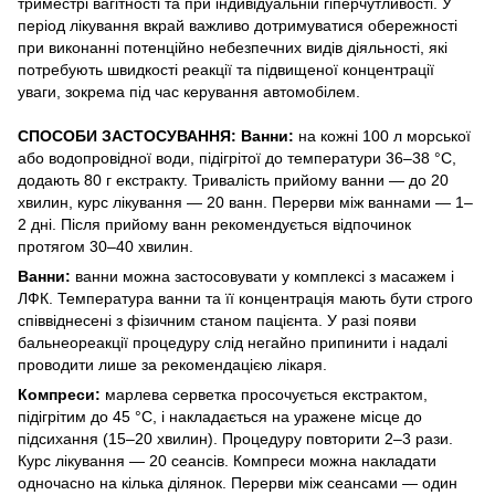
триместрі вагітності та при індивідуальній гіперчутливості. У
період лікування вкрай важливо дотримуватися обережності
при виконанні потенційно небезпечних видів діяльності, які
потребують швидкості реакції та підвищеної концентрації
уваги, зокрема під час керування автомобілем.
СПОСОБИ ЗАСТОСУВАННЯ:
Ванни:
на кожні 100 л морської
або водопровідної води, підігрітої до температури 36–38 °C,
додають 80 г екстракту. Тривалість прийому ванни — до 20
хвилин, курс лікування — 20 ванн. Перерви між ваннами — 1–
2 дні. Після прийому ванн рекомендується відпочинок
протягом 30–40 хвилин.
Ванни:
ванни можна застосовувати у комплексі з масажем і
ЛФК. Температура ванни та її концентрація мають бути строго
співвіднесені з фізичним станом пацієнта. У разі появи
бальнеореакції процедуру слід негайно припинити і надалі
проводити лише за рекомендацією лікаря.
Компреси:
марлева серветка просочується екстрактом,
підігрітим до 45 °C, і накладається на уражене місце до
підсихання (15–20 хвилин). Процедуру повторити 2–3 рази.
Курс лікування — 20 сеансів. Компреси можна накладати
одночасно на кілька ділянок. Перерви між сеансами — один