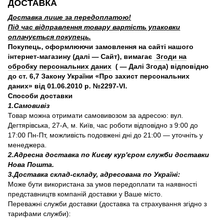
ДОСТАВКА
Доставка лише за передоплатою!
Під час відправлення товару вартість упаковки
оплачується покупець.
Покупець, оформлюючи замовлення на сайті нашого
інтернет-магазину (далі — Сайт), вимагає
Згоди на
обробку персональних даних
( — Далі Згода) відповідно
до ст. 6,7 Закону України «Про захист персональних
даних» від 01.06.2010 р. №2297-VI.
Способи доставки
1.Самовивіз
Товар можна отримати самовивозом за адресою: вул.
Дегтярівська, 27-А, м. Київ, час роботи відповідно з 9:00 до
17:00 Пн-Пт, можливість подовжені дні до 21:00 — уточніть у
менеджера.
2.Адресна доставка по Києву кур'єром служби доставки
Нова Пошта.
3.Доставка склад-складу, адресована по Україні:
Може бути використана за умов передоплати та наявності
представництв компаній доставки у Ваше місто.
Переважні служби доставки (доставка та страхування згідно з
тарифами служби):