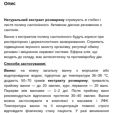
Опис
Натуральний екстракт розмарину
отримують зі стебел і
листя полину сантонінного. Активною діючою речовиною є
сантонін.
Ванни з екстрактом полину сантонінного будуть корисні при
респіраторних і дерматологічних захворюваннях. Сприяють
підвищенню імунного захисту організму, регуляції обміну
речовин і зміцненню нервової системи. Ефірна олія, що
входить до складу, має антисептичну та протимікробну дію.
Способи застосування:
Ванни:
на кожну загальну ванну з морською або
водопровідною водою, підігрітою до температури 36–38 °С,
додають 50–70 грамів
екстракту розмарину
, тривалість
прийому ванни — до 20 хвилин, курс лікування — 20 ванн.
Перерви між ваннами — 1–2 дні. Після прийому ванн
рекомендується відпочинок протягом 30–40 хвилин. Ванни
можна застосовувати в комплексі з масажем і ЛФК.
Температура ванни та її концентрація повинні строго
відповідати фізичному стану пацієнта. У разі виникнення