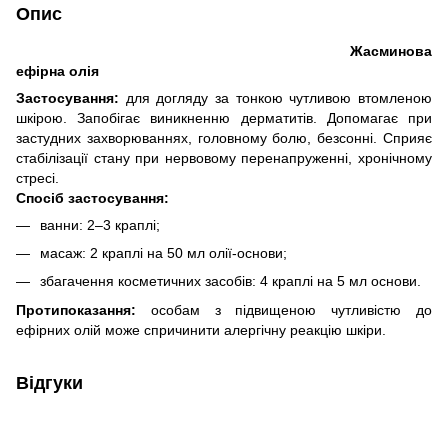
Опис
Жасминова
ефірна олія
Застосування:
для догляду за тонкою чутливою втомленою
шкірою. Запобігає виникненню дерматитів. Допомагає при
застудних захворюваннях, головному болю, безсонні. Сприяє
стабілізації стану при нервовому перенапруженні, хронічному
стресі.
Спосіб застосування:
ванни: 2–3 краплі;
масаж: 2 краплі на 50 мл олії-основи;
збагачення косметичних засобів: 4 краплі на 5 мл основи.
Протипоказання:
особам з підвищеною чутливістю до
ефірних олій може спричинити алергічну реакцію шкіри.
Відгуки