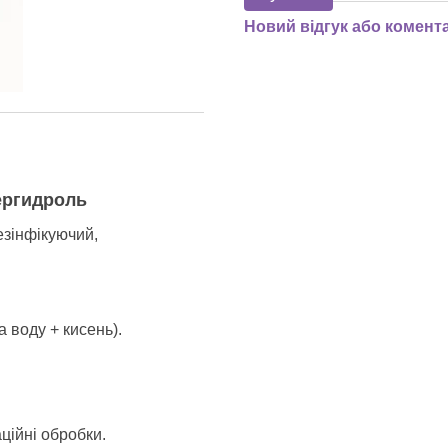
Новий відгук або комент
ергидроль
езінфікуючий,
 воду + кисень).
ційні обробки.