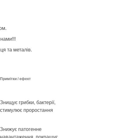
ом.
нами!!!
нця та металів
.
Примітки / ефект
Знищує грибки, бактерії,
стимулює проростання
Знижує патогенне
навантаження, покращує