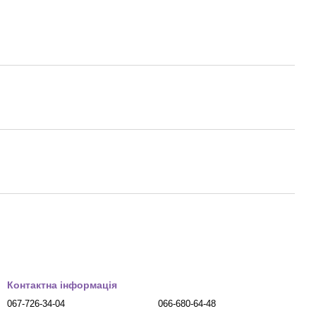
Контактна інформація
067-726-34-04
066-680-64-48