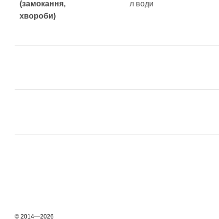
(замокання,
л води
хвороби)
© 2014—2026