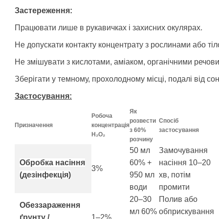
Застереження:
Працювати лише в рукавичках і захисних окулярах.
Не допускати контакту концентрату з рослинами або тіл
Не змішувати з кислотами, аміаком, органічними речови
Зберігати у темному, прохолодному місці, подалі від со
Застосування:
Як
Робоча
розвести
Спосіб
Призначення
концентрація
з 60%
застосування
H₂O₂
розчину
50 мл
Замочування
Обробка насіння
60% +
насіння 10–20
3%
(дезінфекція)
950 мл
хв, потім
води
промити
20–30
Полив або
Обеззараження
мл 60%
обприскування
ґрунту /
1–2%