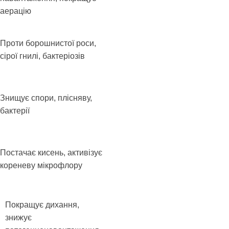
аерацію
Проти борошнистої роси,
сірої гнилі, бактеріозів
Знищує спори, плісняву,
бактерії
Постачає кисень, активізує
кореневу мікрофлору
Покращує дихання,
знижує