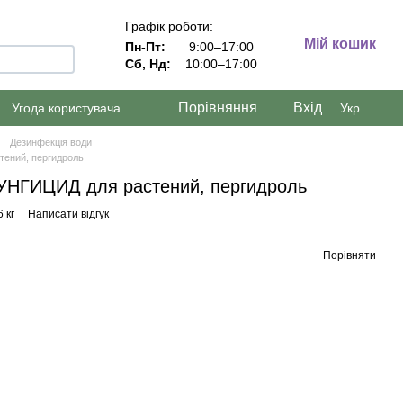
Графік роботи:
Мій кошик
Пн-Пт:
9:00–17:00
Сб, Нд:
10:00–17:00
Порівняння
Вхід
Угода користувача
Укр
Дезинфекція води
тений, пергидроль
ФУНГИЦИД для растений, пергидроль
 кг
Написати відгук
Порівняти