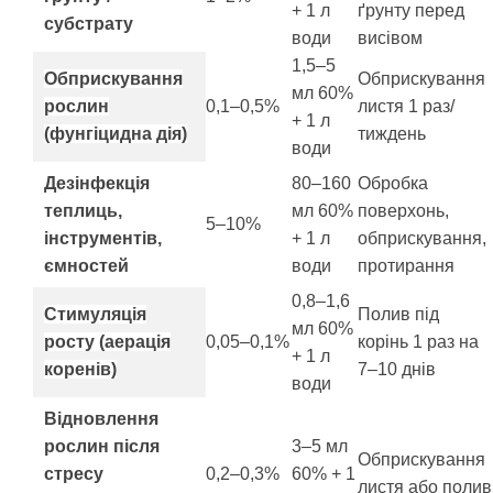
+ 1 л
ґрунту перед
субстрату
води
висівом
1,5–5
Обприскування
Обприскування
мл 60%
рослин
0,1–0,5%
листя 1 раз/
+ 1 л
(фунгіцидна дія)
тиждень
води
Дезінфекція
80–160
Обробка
теплиць,
мл 60%
поверхонь,
5–10%
інструментів,
+ 1 л
обприскування,
ємностей
води
протирання
0,8–1,6
Стимуляція
Полив під
мл 60%
росту (аерація
0,05–0,1%
корінь 1 раз на
+ 1 л
коренів)
7–10 днів
води
Відновлення
рослин після
3–5 мл
Обприскування
стресу
0,2–0,3%
60% + 1
листя або полив