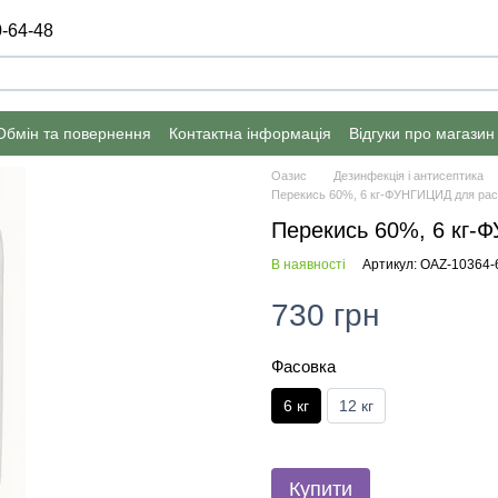
-64-48
Обмін та повернення
Контактна інформація
Відгуки про магазин
Оазис
Дезинфекція і антисептика
Перекись 60%, 6 кг-ФУНГИЦИД для рас
Перекись 60%, 6 кг-
В наявності
Артикул: OAZ-10364-6
730 грн
Фасовка
6 кг
12 кг
Купити