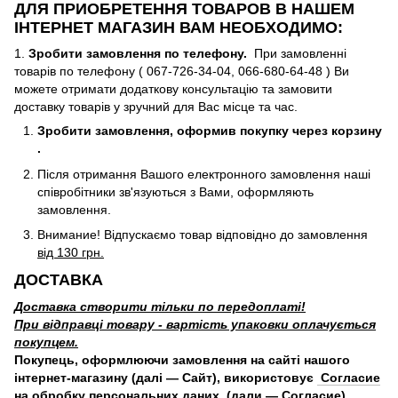
ДЛЯ ПРИОБРЕТЕННЯ ТОВАРОВ В НАШЕМ
ІНТЕРНЕТ МАГАЗИН ВАМ НЕОБХОДИМО:
1.
Зробити замовлення по телефону.
При замовленні
товарів по телефону ( 067-726-34-04, 066-680-64-48 ) Ви
можете отримати додаткову консультацію та замовити
доставку товарів у зручний для Вас місце та час.
Зробити замовлення, оформив покупку через корзину
.
Після отримання Вашого електронного замовлення наші
співробітники зв'язуються з Вами, оформляють
замовлення.
Внимание! Відпускаємо товар відповідно до замовлення
від 130 грн.
ДОСТАВКА
Доставка створити тільки по передоплаті!
При відправці товару - вартість упаковки оплачується
покупцем.
Покупець, оформлюючи замовлення на сайті нашого
інтернет-магазину (далі — Сайт), використовує
Согласие
на обробку персональних даних
(дали — Согласие)