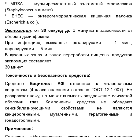
* MRSA — мультирезистентный золотистый стафилококк
(Staphylococcus aureus).
* EHEC — энтерогеморрагическая кишечная палочка
(Escherichia coli).
Экспозиция
:
от 30 секунд до 1 минуты
в зависимости от
объекта дезинфекции.
При инфекциях, вызванных ротавирусами — 1 мин.,
норовирусами — 5 мин.
В кухонных зонах и зонах переработки пищевых продуктов
экспозиция составляет
30 минут.
Токсичность и безопасность средства:
Средство
Бациллол АФ
относится к малоопасным
веществам (4 класс опасности согласно ГОСТ 12.1.007). Не
раздражает кожу, но может вызывать раздражение слизистой
оболочки глаз. Компоненты средства не обладают
сенсибилизирующими свойствами, не являются
канцерогенными, мутагенными, тератогенными и
гонадотропными.
Применение:
Согласно «Методическим указаниям по применению