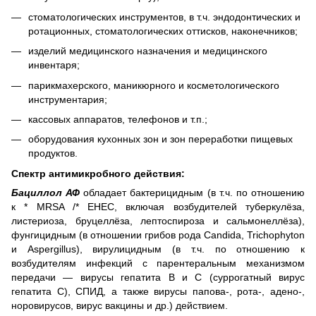
стоматологических инструментов, в т.ч. эндодонтических и
ротационных, стоматологических оттисков, наконечников;
изделий медицинского назначения и медицинского
инвентаря;
парикмахерского, маникюрного и косметологического
инструментария;
кассовых аппаратов, телефонов и т.п.;
оборудования кухонных зон и зон переработки пищевых
продуктов.
Спектр антимикробного действия:
Бациллол АФ
обладает бактерицидным (в т.ч. по отношению
к * MRSA /* EHEC, включая возбудителей туберкулёза,
листериоза, бруцеллёза, лептоспироза и сальмонеллёза),
фунгицидным (в отношении грибов рода Candida, Trichophyton
и Aspergillus), вирулицидным (в т.ч. по отношению к
возбудителям инфекций с парентеральным механизмом
передачи — вирусы гепатита B и C (суррогатный вирус
гепатита C), СПИД, а также вирусы папова-, рота-, адено-,
норовирусов, вирус вакцины и др.) действием.