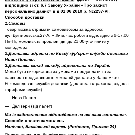
відповідно зі ст. 6,7 Закону України «Про захист
персональних даних» від 01.06.2010 р. №2297-VI.
Способи доставки
1.Самовіз
Товар можна отримати самовивозом за адресою:
вул.Дегтяревська,27-А, м.Київ, час роботи відповідно з 9-17,00
Пн-Пт, можливість продлені дні до 21,00-уточняйте у
менеджера.
2.Доставка адресна по Києву кур'єром служби доставки
Нової Пошти.
3.Доставка склад-складу, адресована по Україні:
Може бути використана за умовами предоплати та за
наявності представництв компаній доставки у Ваше місто.
Рекомендовані служби доставки (доставка і страховка, згідно з
тарифами служби):
Нова Пошта
Делівери (від палет)
Ми із задоволенням відповідаємо на всі ваші запитання.
Способи оплати замовлень
Налічної, Банківської картки (Portmone, Приват 24)
Оплата наявними, банківською картою можлива: