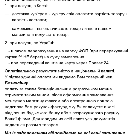
1. при покупці в Києві:
доставка кур'єром - кур'єру слід оплатити вартість товару +
вартість доставки;
самовывоз - вы оплачиваете товар лично в нашем
магазине и получаете товар.
2. при покупці по Україні:
- шляхом перерахування на картку ФОП (при перерахуванні
картки % НЕ берет) на суму замовлення;
- при переведенні коштів на карту через Приват 24.
Оплатівальною результативністю в національній валюті.
У підтвердженні оплати ми видаємо Вам товарний чек.
Безналічну
оплату за таким безнаціональним розрахунком можна
отримати таким чином: після оформлення замовлення
менеджер магазину факсом або електронною поштою
надсилає Вам рахунок-фактуру, яку Ви оплачуєте в касі
відділення будь-якого банку або з розрахункового рахунку
Вашої фірми. Для юридичних осіб пакет усіх документів
надається разом з товаром.
Ми із задоволенням відповідаємо на всі ваші запитання.