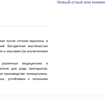
Новый отзыв или комме
я после отгонки керосина, в
ний. Бесцветная маслянистая
ми и маслами (за исключением
 различных медицинских и
рителя для ряда препаратов,
ри производстве пенициллина.
ных, устойчивых к сильными