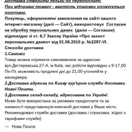
Доставка створити тільки по передоплаті!
При відправці товару - вартість упаковки оплачується
покупцем.
Покупець, оформлюючи замовлення на сайті нашого
інтернет-магазину (далі — Сайт), використовує
Согласие
на обробку персональних даних
(дали — Согласие)
відповідно зі ст. 6,7 Закону України «Про захист
персональних даних» від 01.06.2010 р. №2297-VI.
Способи доставки
1.Самовіз
Товар можна отримати самовивозом за адресою:
вул.Дегтяревська,27-А, м.Київ, час роботи відповідно з 9-17,00
Пн-Пт, можливість продлені дні до 21,00-уточняйте у
менеджера.
2.Доставка адресна по Києву кур'єром служби доставки
Нової Пошти.
3.Доставка склад-складу, адресована по Україні:
Може бути використана за умовами предоплати та за
наявності представництв компаній доставки у Ваше місто.
Рекомендовані служби доставки (доставка і страховка, згідно з
тарифами служби):
Нова Пошта