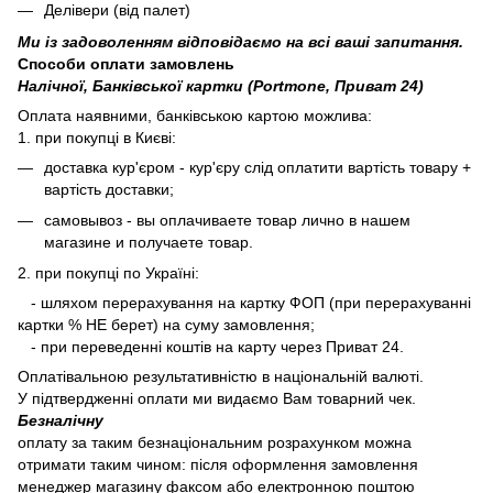
Делівери (від палет)
Ми із задоволенням відповідаємо на всі ваші запитання.
Способи оплати замовлень
Налічної, Банківської картки (Portmone, Приват 24)
Оплата наявними, банківською картою можлива:
1. при покупці в Києві:
доставка кур'єром - кур'єру слід оплатити вартість товару +
вартість доставки;
самовывоз - вы оплачиваете товар лично в нашем
магазине и получаете товар.
2. при покупці по Україні:
- шляхом перерахування на картку ФОП (при перерахуванні
картки % НЕ берет) на суму замовлення;
- при переведенні коштів на карту через Приват 24.
Оплатівальною результативністю в національній валюті.
У підтвердженні оплати ми видаємо Вам товарний чек.
Безналічну
оплату за таким безнаціональним розрахунком можна
отримати таким чином: після оформлення замовлення
менеджер магазину факсом або електронною поштою