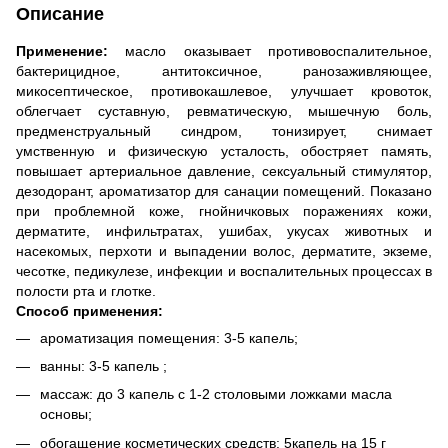
Описание
Применение:
масло оказывает противовоспалительное,
бактерицидное, антитоксичное, ранозаживляющее,
микосептическое, противокашлевое, улучшает кровоток,
облегчает суставную, ревматическую, мышечную боль,
предменструальный синдром, тонизирует, снимает
умственную и физическую усталость, обостряет память,
повышает артериальное давление, сексуальный стимулятор,
дезодорант, ароматизатор для санации помещений. Показано
при проблемной коже, гнойничковых поражениях кожи,
дерматите, инфильтратах, ушибах, укусах животных и
насекомых, перхоти и выпадении волос, дерматите, экземе,
чесотке, педикулезе, инфекции и воспалительных процессах в
полости рта и глотке.
Способ применения:
ароматизация помещения: 3-5 капель;
ванны: 3-5 капель ;
массаж: до 3 капель с 1-2 столовыми ложками масла
основы;
обогащение косметических средств: 5капель на 15 г