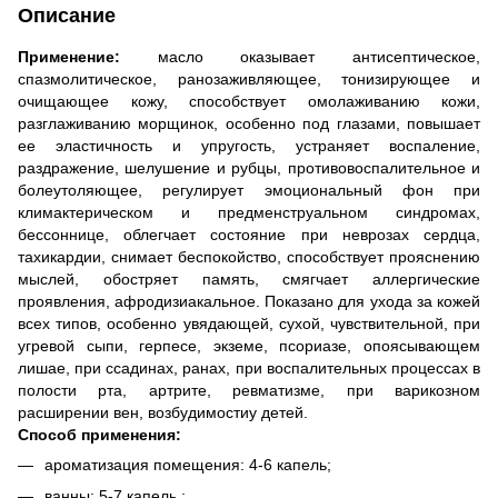
Описание
Применение:
масло оказывает антисептическое,
спазмолитическое, ранозаживляющее, тонизирующее и
очищающее кожу, способствует омолаживанию кожи,
разглаживанию морщинок, особенно под глазами, повышает
ее эластичность и упругость, устраняет воспаление,
раздражение, шелушение и рубцы, противовоспалительное и
болеутоляющее, регулирует эмоциональный фон при
климактерическом и предменструальном синдромах,
бессоннице, облегчает состояние при неврозах сердца,
тахикардии, снимает беспокойство, способствует прояснению
мыслей, обостряет память, смягчает аллергические
проявления, афродизиакальное. Показано для ухода за кожей
всех типов, особенно увядающей, сухой, чувствительной, при
угревой сыпи, герпесе, экземе, псориазе, опоясывающем
лишае, при ссадинах, ранах, при воспалительных процессах в
полости рта, артрите, ревматизме, при варикозном
расширении вен, возбудимостиу детей.
Способ применения:
ароматизация помещения: 4-6 капель;
ванны: 5-7 капель ;