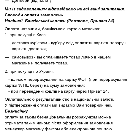
Делівери (від палет)
Ми із задоволенням відповідаємо на всі ваші запитання.
Способи оплати замовлень
Налічної, Банківської картки (Portmone, Приват 24)
Оплата наявними, банківською картою можлива:
1. при покупці в Києві:
доставка кур'єром - кур'єру слід оплатити вартість товару +
вартість доставки;
самовывоз - вы оплачиваете товар лично в нашем
магазине и получаете товар.
2. при покупці по Україні:
- шляхом перерахування на картку ФОП (при перерахуванні
картки % НЕ берет) на суму замовлення;
- при переведенні коштів на карту через Приват 24.
Оплатівальною результативністю в національній валюті.
У підтвердженні оплати ми видаємо Вам товарний чек.
Безналічну
оплату за таким безнаціональним розрахунком можна
отримати таким чином: після оформлення замовлення
менеджер магазину факсом або електронною поштою