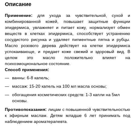
Описание
Применение:
для ухода за чувствительной, сухой и
комбинированной кожей, повышает защитные функции
эпидермиса, увлажняет и питает кожу, нормализует обмен
веществ в клетках эпидермиса, способствует устранению
сосудистого рисунка и удаляет пигментные пятна и рубцы.
Масло розового дерева действует на клетки эпидермиса
успокаивающе, и предает коже свежий и здоровый вид. В
целом это масло положительно влияет на
психоэмоциональное состояние.
Способ применения:
ванны: 6-8 капель;
массаж: 15-20 капель на 100 мл масла основы;
обогащения косметических средств: 1-3 капли на 5мл
основы.
Противопоказания:
лицам с повышенной чувствительностью
к эфирным маслам. Детям младше 6 лет принимать под
наблюдением ароматерапевта.