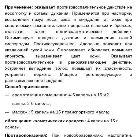
Применение:
оказывает противовоспалительное действие на
носоглотку и органы дыхания. Применяется при насморке,
воспалении пазух носа, зева и миндалин, а также при
спастических воспалительных процессах в легких и бронхах,
оказывая также противоастматическое действие.
Оптимизирует процессы дыхания и насыщения тканей
кислородом. Противосудорожное. Идеально подходит для
увядающей сухой кожи. Омолаживает, обновляет, повышает
упругость, выравнивает цвет кожи. Оказывает
противовоспалительное и ранозаживляющее действие.
Устраняет выпадение волос, повышает их эластичность,
устраняет перхоть. Мощное регенерирующее и
ранозаживляющее средство.
Способ применения:
ароматизация помещения: 4-6 капель на 15 м2
ванны: 3-6 капель ;
массаж
:
5 капель на 15 г транспортного масла;
обогащение косметических средств
: 4 капли на 15 г
основы.
Противопоказания:
При новообразованиях, мастопатии,