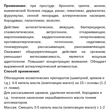
Применение:
при простуде, бронхите, гриппе, ангине,
ишемической болезни сердца, ранах, гематомах, дерматитах,
фурункулах, сенной лихорадке, аллергическом насморке,
бородавках, папилломах, мозолях.
Действие: антисептическое, вяжущее, бактерицидное,
спазмолитическое, ветрогонное, отхаркивающее,
жаропонижающее, кардиотоническое, гипертензивное,
противоаллергическое, потогонное, седативное,
тонизирующее, рассасывающее, ранозаживляющее.
Оказывает общеукрепляющее действие на организм,
уменьшает метеозависимость, является мощным
адаптогеном. Повышает концентрацию внимания. Обладает
выраженной антиаллергической активностью.
Способ применения:
Обогащение косметических препаратов (шампуней, кремов и
т.д.): 4-6 капель масла (композиции масел) на 15 г основы (1-2
ст. ложки).
Для рассасывания шрамов, удаления мозолей, бородавок и
т.д.: точечное нанесение неразбавленного масла тонким
аппликатором.
Массаж. Смешать 3-5 капель масла (композиции масел) с 1-2