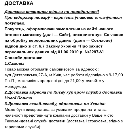
ДОСТАВКА
Доставка створити тільки по передоплаті!
При відправці товару - вартість упаковки оплачується
покупцем.
Покупець, оформлюючи замовлення на сайті нашого
інтернет-магазину (далі — Сайт), використовує
Согласие
на обробку персональних даних
(дали — Согласие)
відповідно зі ст. 6,7 Закону України «Про захист
персональних даних» від 01.06.2010 р. №2297-VI.
Способи доставки
1.Самовіз
Товар можна отримати самовивозом за адресою:
вул.Дегтяревська,27-А, м.Київ, час роботи відповідно з 9-17,00
Пн-Пт, можливість продлені дні до 21,00-уточняйте у
менеджера.
2.Доставка адресна по Києву кур'єром служби доставки
Нової Пошти.
3.Доставка склад-складу, адресована по Україні:
Може бути використана за умовами предоплати та за
наявності представництв компаній доставки у Ваше місто.
Рекомендовані служби доставки (доставка і страховка, згідно з
тарифами служби):