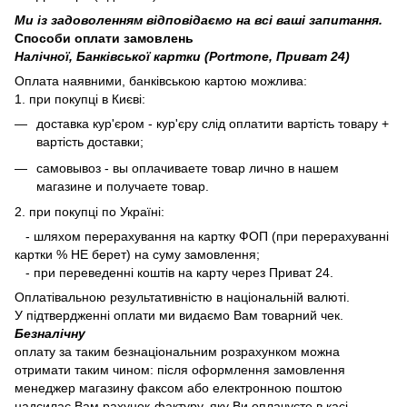
Ми із задоволенням відповідаємо на всі ваші запитання.
Способи оплати замовлень
Налічної, Банківської картки (Portmone, Приват 24)
Оплата наявними, банківською картою можлива:
1. при покупці в Києві:
доставка кур'єром - кур'єру слід оплатити вартість товару +
вартість доставки;
самовывоз - вы оплачиваете товар лично в нашем
магазине и получаете товар.
2. при покупці по Україні:
- шляхом перерахування на картку ФОП (при перерахуванні
картки % НЕ берет) на суму замовлення;
- при переведенні коштів на карту через Приват 24.
Оплатівальною результативністю в національній валюті.
У підтвердженні оплати ми видаємо Вам товарний чек.
Безналічну
оплату за таким безнаціональним розрахунком можна
отримати таким чином: після оформлення замовлення
менеджер магазину факсом або електронною поштою
надсилає Вам рахунок-фактуру, яку Ви оплачуєте в касі