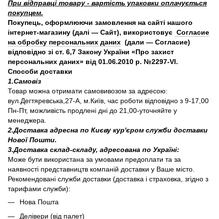
При відправці товару - вартість упаковки оплачується
покупцем.
Покупець, оформлюючи замовлення на сайті нашого
інтернет-магазину (далі — Сайт), використовує
Согласие
на обробку персональних даних
(дали — Согласие)
відповідно зі ст. 6,7 Закону України «Про захист
персональних даних» від 01.06.2010 р. №2297-VI.
Способи доставки
1.Самовіз
Товар можна отримати самовивозом за адресою:
вул.Дегтяревська,27-А, м.Київ, час роботи відповідно з 9-17,00
Пн-Пт, можливість продлені дні до 21,00-уточняйте у
менеджера.
2.Доставка адресна по Києву кур'єром служби доставки
Нової Пошти.
3.Доставка склад-складу, адресована по Україні:
Може бути використана за умовами предоплати та за
наявності представництв компаній доставки у Ваше місто.
Рекомендовані служби доставки (доставка і страховка, згідно з
тарифами служби):
Нова Пошта
Делівери (від палет)