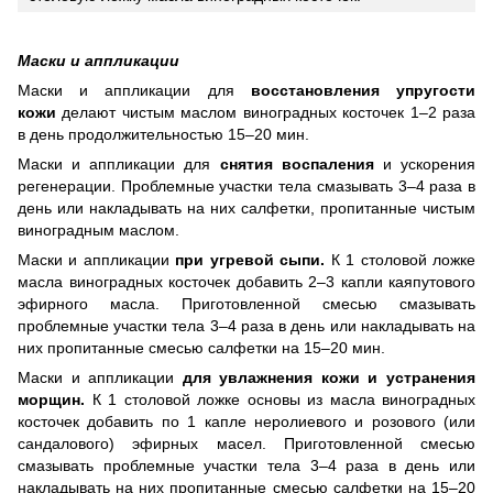
Маски и аппликации
Маски и аппликации для
восстановления упругости
кожи
делают чистым маслом виноградных косточек 1–2 раза
в день продолжительностью 15–20 мин.
Маски и аппликации для
снятия воспаления
и ускорения
регенерации. Проблемные участки тела смазывать 3–4 раза в
день или накладывать на них салфетки, пропитанные чистым
виноградным маслом.
Маски и аппликации
при угревой сыпи.
К 1 столовой ложке
масла виноградных косточек добавить 2–3 капли каяпутового
эфирного масла. Приготовленной смесью смазывать
проблемные участки тела 3–4 раза в день или накладывать на
них пропитанные смесью салфетки на 15–20 мин.
Маски и аппликации
для увлажнения кожи и устранения
морщин.
К 1 столовой ложке основы из масла виноградных
косточек добавить по 1 капле неролиевого и розового (или
сандалового) эфирных масел. Приготовленной смесью
смазывать проблемные участки тела 3–4 раза в день или
накладывать на них пропитанные смесью салфетки на 15–20