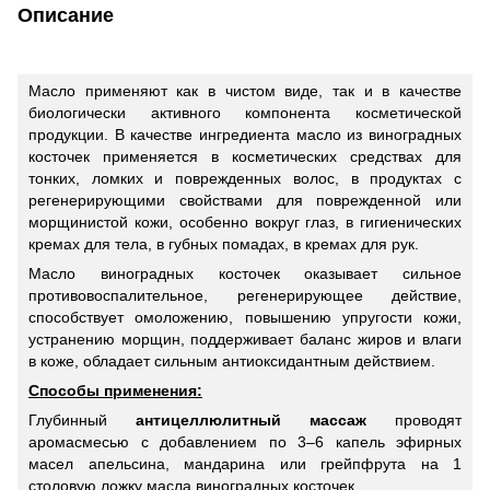
Описание
Масло применяют как в чистом виде, так и в качестве
биологически активного компонента косметической
продукции. В качестве ингредиента масло из виноградных
косточек применяется в косметических средствах для
тонких, ломких и поврежденных волос, в продуктах с
регенерирующими свойствами для поврежденной или
морщинистой кожи, особенно вокруг глаз, в гигиенических
кремах для тела, в губных помадах, в кремах для рук.
Масло виноградных косточек оказывает сильное
противовоспалительное, регенерирующее действие,
способствует омоложению, повышению упругости кожи,
устранению морщин, поддерживает баланс жиров и влаги
в коже, обладает сильным антиоксидантным действием.
Способы применения:
Глубинный
антицеллюлитный массаж
проводят
аромасмесью с добавлением по 3–6 капель эфирных
масел апельсина, мандарина или грейпфрута на 1
столовую ложку масла виноградных косточек.