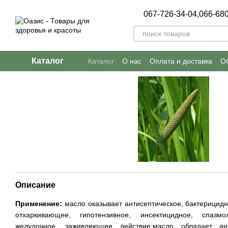
Перейти к основному контенту
067-726-34-04,
066-680
Каталог
Каталог
О нас
Оплата и доставка
Об
Пользовательское соглашение
Описание
Применение:
масло оказывает антисептическое, бактерицидн
отхаркивающее, гипотензивное, инсектицидное, спазмо
желудочное, заживляющее действие;масло обладает ан