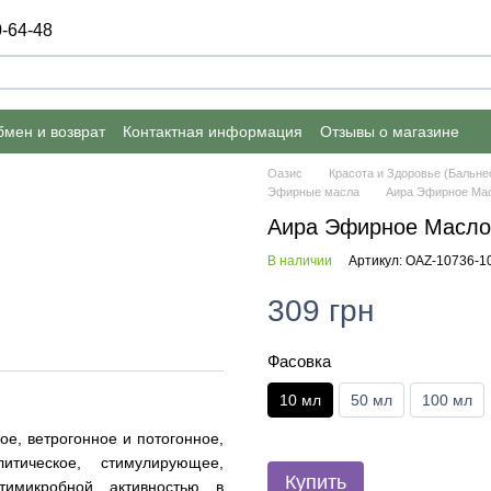
-64-48
мен и возврат
Контактная информация
Отзывы о магазине
Оазис
Красота и Здоровье (Бальне
Эфирные масла
Аира Эфирное Мас
Аира Эфирное Масло
В наличии
Артикул: OAZ-10736-1
309 грн
Фасовка
10 мл
50 мл
100 мл
ое, ветрогонное и потогонное,
литическое, стимулирующее,
Купить
тимикробной активностью в