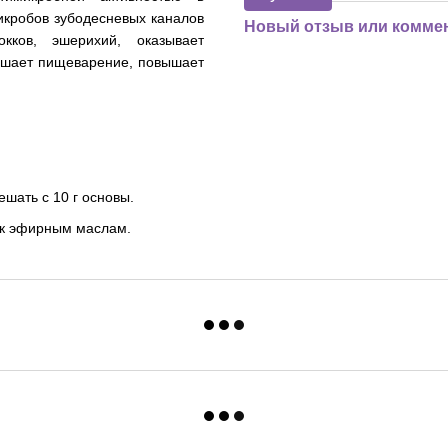
икробов зубодесневых каналов
Новый отзыв или комме
кков, эшерихий, оказывает
учшает пищеварение, повышает
ешать с 10 г основы.
 к эфирным маслам.