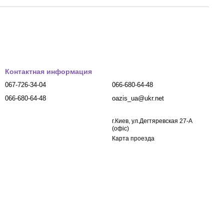
Контактная информация
067-726-34-04
066-680-64-48
066-680-64-48
oazis_ua@ukr.net
г.Киев, ул.Дегтяревская 27-А
(офіс)
Карта проезда